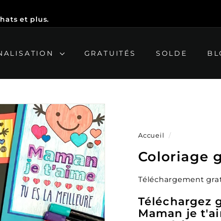
hats et plus.
NALISATION
GRATUITÉS
SOLDE
BL
Accueil
/
Coloriage g
Téléchargement grat
Téléchargez g
Maman je t'a