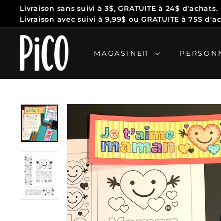
Passer
Livraison sans suivi
à 3$, GRATUITE à 24$ d'achats.
au
Diaporama
Livraison avec suivi à 9,99$ ou
GRATUITE à 75$ d'ac
contenu
Pause
P
i
MAGASINER
PERSON
C
O
T
a
t
o
o