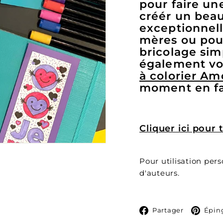
pour faire une
créér un bea
exceptionnell
mères ou pour
bricolage sim
également vo
à colorier Am
moment en fa
Cliquer ici pour
Pour utilisation per
d'auteurs.
Facebo
Partager
Épin