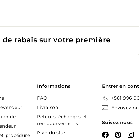
 de rabais sur votre première
Informations
Entrer en con
re
FAQ
+581 996 9
revendeur
Livraison
Envoyez-no
rapide
Retours, échanges et
Suivez nous
remboursements
vendeur
Plan du site
Facebook
Pintere
In
et procédure