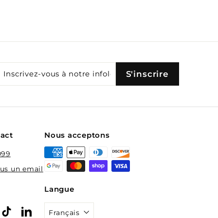
Inscrivez-
S'inscrire
S'inscrire
vous
à
notre
infolettre
tact
Nous acceptons
099
us un email
Langue
st
stagram
TikTok
LinkedIn
Français