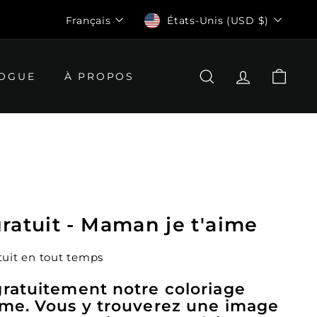
Langue
Devise
Français
États-Unis (USD $)
OGUE
À PROPOS
RECHERCHER
COMPTE
PANI
ratuit - Maman je t'aime
uit en tout temps
ratuitement notre coloriage
ime. Vous y trouverez une image