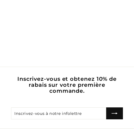
Coloriage gratuit -
Les poissons
multicolores
$
$0
00
0
.
0
0
Inscrivez-vous et obtenez 10% de
rabais sur votre première
commande.
Inscrivez-
S'inscrire
vous
à
notre