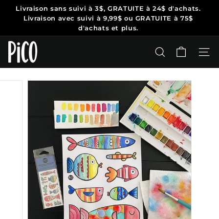
Passer
Livraison sans suivi
à 3$, GRATUITE à 24$ d'achats.
au
Diaporama
Livraison avec suivi à 9,99$ ou
GRATUITE à 75$
contenu
Pause
d'achats et plus.
P
i
RECHERCHER
NAV
C
O
T
a
t
o
o