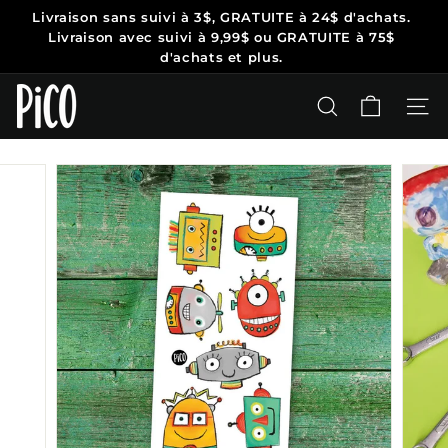
Passer
Livraison sans suivi
à 3$, GRATUITE à 24$ d'achats.
au
Diaporama
Livraison avec suivi à 9,99$ ou
GRATUITE à 75$
contenu
Pause
d'achats et plus.
P
i
RECHERCHER
NAV
C
O
T
a
t
o
o