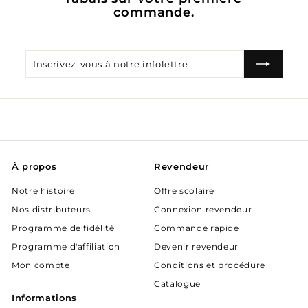
commande.
Inscrivez-
S'inscrire
vous
à
notre
infolettre
À propos
Revendeur
Notre histoire
Offre scolaire
Nos distributeurs
Connexion revendeur
Programme de fidélité
Commande rapide
Programme d'affiliation
Devenir revendeur
Mon compte
Conditions et procédure
Catalogue
Informations