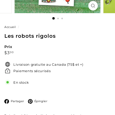
Accueil
/
Les robots rigolos
Prix
Prix
$3.00
$3
00
régulier
Livraison gratuite au Canada (75$ et +)
Paiements sécurisés
En stock
Facebook
Pinterest
Partager
Épingler