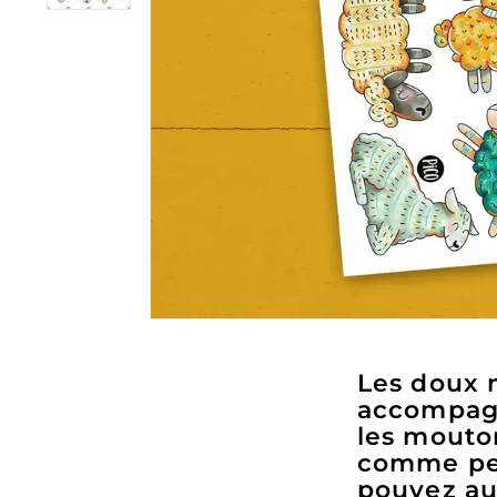
Les doux 
accompagn
les mouton
comme pet
pouvez au