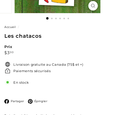
Accueil
/
Les chatacos
Prix
Prix
$3.00
$3
00
régulier
Livraison gratuite au Canada (75$ et +)
Paiements sécurisés
En stock
Facebook
Pinterest
Partager
Épingler