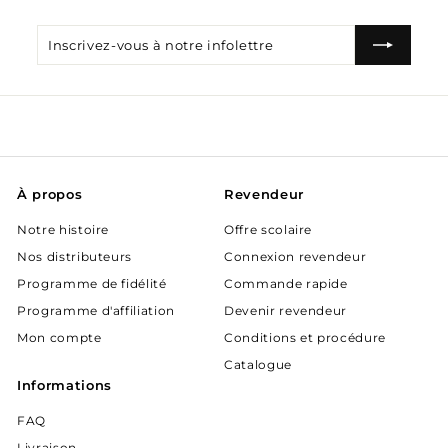
Inscrivez-
S'inscrire
vous
à
notre
infolettre
À propos
Revendeur
Notre histoire
Offre scolaire
Nos distributeurs
Connexion revendeur
Programme de fidélité
Commande rapide
Programme d'affiliation
Devenir revendeur
Mon compte
Conditions et procédure
Catalogue
Informations
FAQ
Livraison