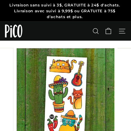
Passer
Livraison sans suivi
à 3$, GRATUITE à 24$ d'achats.
au
Diaporama
Livraison avec suivi à 9,99$ ou
GRATUITE à 75$
contenu
Pause
d'achats et plus.
P
i
RECHERCHER
NAV
C
O
T
a
t
o
o